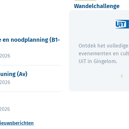
Wandelchallenge
e en noodplanning (B1-3)
e en noodplanning (B1-
Ontdek het volledige
evenementen en cult
liceerd op
-2026
UiT in Gingelom.
uning (Av)
uning (Av)
liceerd op
-2026
liceerd op
-2026
nieuwsberichten