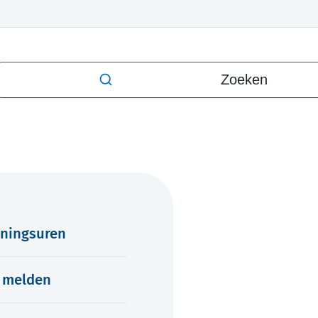
oeken
ningsuren
s melden