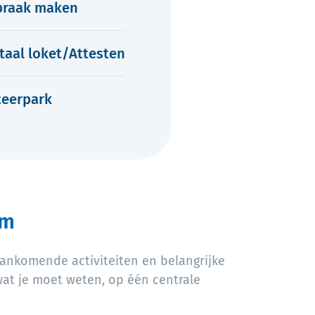
praak maken
itaal loket/Attesten
teerpark
om
 aankomende activiteiten en belangrijke
wat je moet weten, op één centrale