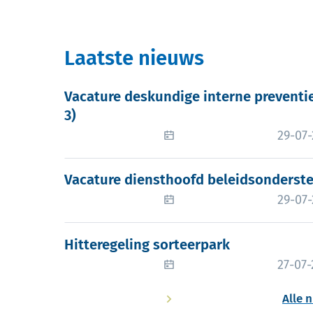
Laatste nieuws
Vacature deskundige interne preventi
Vacature deskundige interne preventi
3)
Gepub
29-07
Vacature diensthoofd beleidsonderste
Vacature diensthoofd beleidsonderste
Gepub
29-07
Hitteregeling sorteerpark
Hitteregeling sorteerpark
Gepub
27-07
Alle 