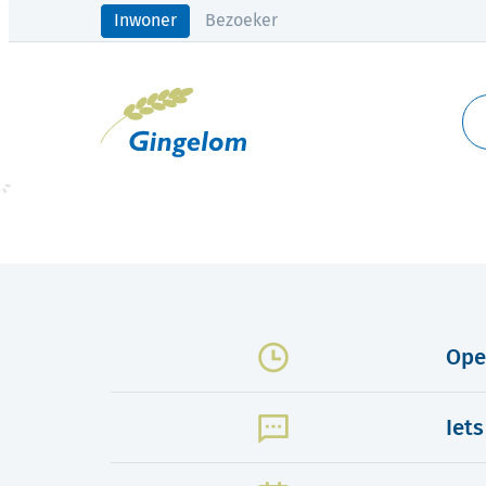
Naar inhoud
Inwoner
Bezoeker
Gingelom
Z
Startpagina
Ope
Iet