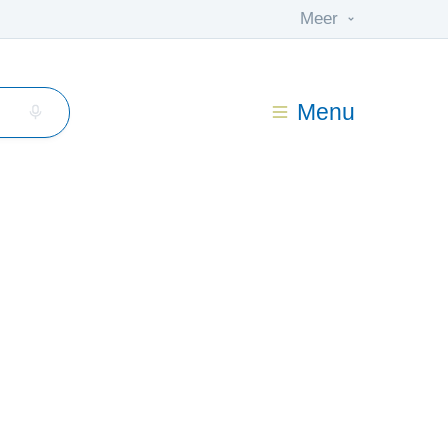
Meer
Menu
Opzoeking via microfoon activeren