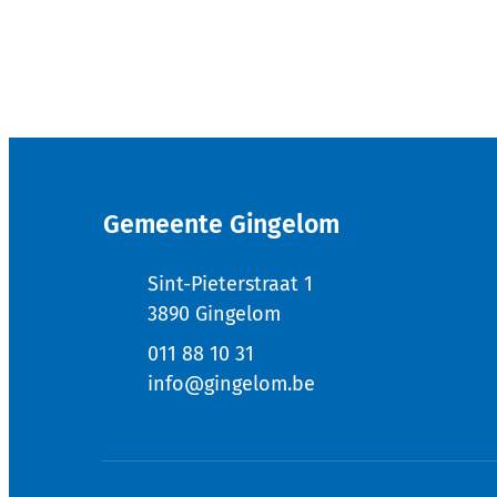
Contact & openingsuren
Gemeente Gingelom
Adres
Sint-Pieterstraat 1
,
3890
Gingelom
011 88 10 31
E-mail
info
@
gingelom.be