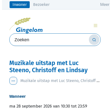
Naar inhoud
Meer
Inwoner
Bezoeker
Gingelom
Menu
Zoeken
Zoeken
Muzikale uitstap met Luc
Steeno, Christoff en Lindsay
Muzikale uitstap met Luc Steeno, Christoff en Lindsay
Toon alle broodkruimel items
Wanneer
ma
28 september 2026
van
10:30
tot
23:59