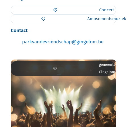
Concert
Amusementsmuziek
Contact
E-mail
parkvandevriendschap
@
gingelom.be
gemeente
Gingelom