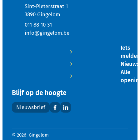
Adres
Sint-Pieterstraat 1
,
3890
Gingelom
011 88 10 31
E-mail
info
@
gingelom.be
Iets
melde
Nieuws
Alle
openin
Blijf op de hoogte
Nieuwsbrief
Facebook
LinkedIn
© 2026
Gingelom