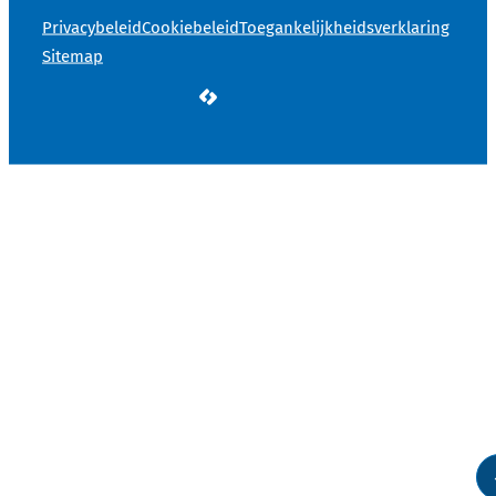
Privacybeleid
Cookiebeleid
Toegankelijkheidsverklaring
Sitemap
LCP nv 2026 ©