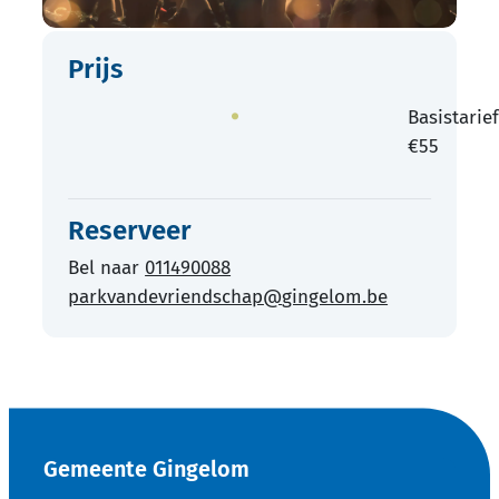
Prijs
Basistarie
€
55
Reserveer
Bel naar
011490088
parkvandevriendschap
@
gingelom.be
Contact & openingsuren
Gemeente Gingelom