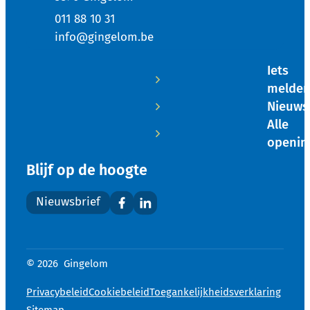
011 88 10 31
E-mail
info
@
gingelom.be
Iets
melde
Nieuws
Alle
openin
Blijf op de hoogte
Nieuwsbrief
Facebook
LinkedIn
© 2026
Gingelom
Privacybeleid
Cookiebeleid
Toegankelijkheidsverklaring
Sitemap