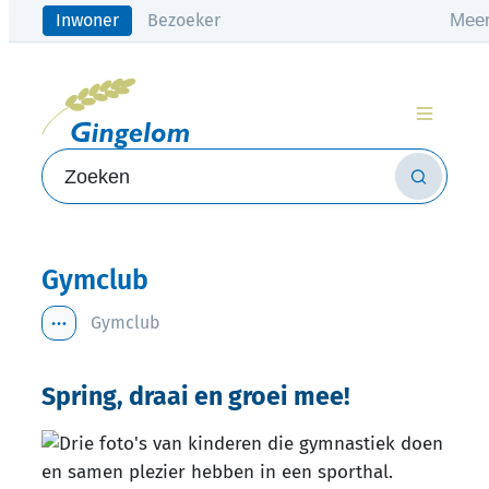
Naar inhoud
Mee
Inwoner
Bezoeker
Gingelom
Menu
Zoeken
Zoeken
Gymclub
Gymclub
Toon alle broodkruimel items
Spring, draai en groei mee!